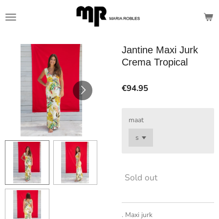
Skip
to
main
content
Jantine Maxi Jurk
Crema Tropical
€94.95
maat
Sold out
. Maxi jurk