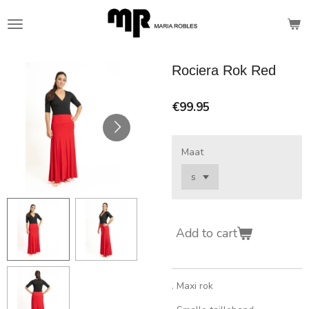
Skip
to
main
content
Rociera Rok Red
€99.95
Maat
Add to cart
. Maxi rok