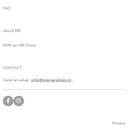
FAQ
About MR
With an MR Dress
CONTACT
Send an email
info@mariarobles.nl
F
I
a
n
c
s
e
t
b
a
Privacy
o
g