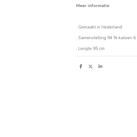
Meer informatie
. Gemaakt in Nederland
. Samenstelling 94 % katoen 6
. Lengte 95 cm
S
S
S
h
h
h
a
a
a
r
r
r
e
e
e