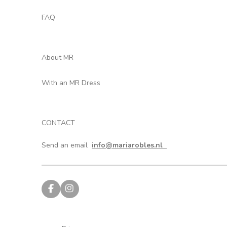
FAQ
About MR
With an MR Dress
CONTACT
Send an email
info@mariarobles.nl
F
I
a
n
c
s
e
t
b
a